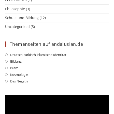
Philosophie
(3)
Schule und Bildung
(12)
Uncategorized
(5)
Themenseiten auf andalusian.de
Opens
Deutsch-türkisch-islamische Identität
in
Opens
Bildung
a
in
Opens
Islam
new
a
in
Opens
Kosmologie
tab
new
a
in
Opens
Das Negativ
tab
new
a
in
tab
new
a
tab
new
tab