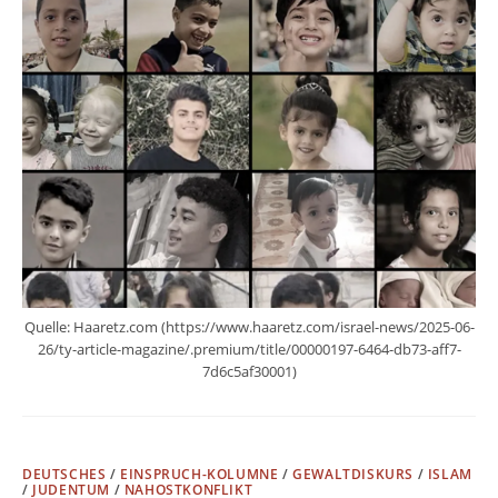
Quelle: Haaretz.com (https://www.haaretz.com/israel-news/2025-06-
26/ty-article-magazine/.premium/title/00000197-6464-db73-aff7-
7d6c5af30001)
DEUTSCHES
/
EINSPRUCH-KOLUMNE
/
GEWALTDISKURS
/
ISLAM
/
JUDENTUM
/
NAHOSTKONFLIKT