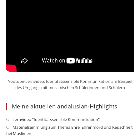
Youtube-Lernvideo: Identitätssensible Kommunikation am Beispiel
des Umgangs mit muslimischen Schülerinnen und Schülern
Meine aktuellen andalusian-Highlights
Opens
Lernvideo "Identitätssensible Kommunikation"
in
Op
Materialsammlung zum Thema Ehre, Ehrenmord und Keuschheit
a
bei Muslimen
in
new