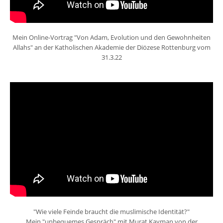
Mein Online-Vortrag "Von Adam, Evolution und den Gewohnheiten
Allahs" an der Katholischen Akademie der Diözese Rottenburg vom
31.3.22
"Wie viele Feinde braucht die muslimische Identität?"
Mein "unbequemes Gespräch" mit Murat Kayman von der