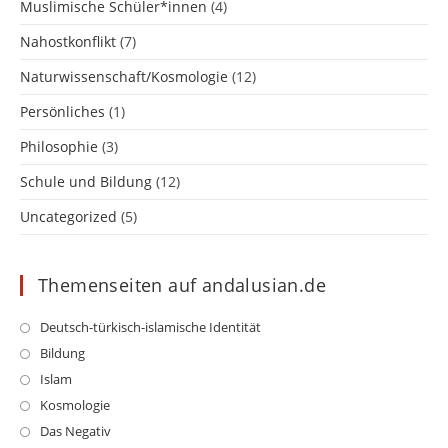
Muslimische Schüler*innen
(4)
Nahostkonflikt
(7)
Naturwissenschaft/Kosmologie
(12)
Persönliches
(1)
Philosophie
(3)
Schule und Bildung
(12)
Uncategorized
(5)
Themenseiten auf andalusian.de
Opens
Deutsch-türkisch-islamische Identität
in
Opens
Bildung
a
in
Opens
Islam
new
a
in
Opens
Kosmologie
tab
new
a
in
Opens
Das Negativ
tab
new
a