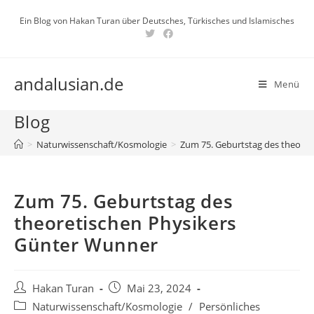
Zum
Ein Blog von Hakan Turan über Deutsches, Türkisches und Islamisches
Inhalt
springen
andalusian.de
Menü
Blog
>
Naturwissenschaft/Kosmologie
>
Zum 75. Geburtstag des theore
Zum 75. Geburtstag des
theoretischen Physikers
Günter Wunner
Beitrags-
Beitrag
Hakan Turan
Mai 23, 2024
Autor:
veröffentlicht:
Beitrags-
Naturwissenschaft/Kosmologie
/
Persönliches