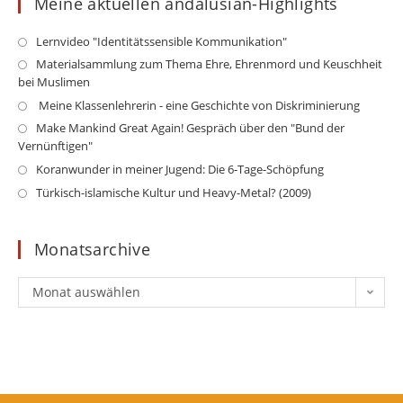
Meine aktuellen andalusian-Highlights
Opens
Lernvideo "Identitätssensible Kommunikation"
in
Op
Materialsammlung zum Thema Ehre, Ehrenmord und Keuschheit
a
bei Muslimen
in
new
a
Opens
Meine Klassenlehrerin - eine Geschichte von Diskriminierung
tab
ne
in
Op
Make Mankind Great Again! Gespräch über den "Bund der
ta
a
Vernünftigen"
in
new
a
Opens
Koranwunder in meiner Jugend: Die 6-Tage-Schöpfung
tab
ne
in
Opens
Türkisch-islamische Kultur und Heavy-Metal? (2009)
ta
a
in
new
a
Monatsarchive
tab
new
tab
Monatsarchive
Monat auswählen