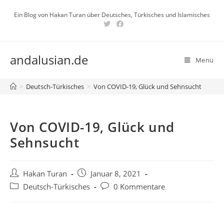
Zum
Ein Blog von Hakan Turan über Deutsches, Türkisches und Islamisches
Inhalt
springen
andalusian.de
Menü
>
Deutsch-Türkisches
>
Von COVID-19, Glück und Sehnsucht
Von COVID-19, Glück und
Sehnsucht
Beitrags-
Beitrag
Hakan Turan
Januar 8, 2021
Autor:
veröffentlicht:
Beitrags-
Beitrags-
Deutsch-Türkisches
0 Kommentare
Kategorie:
Kommentare: