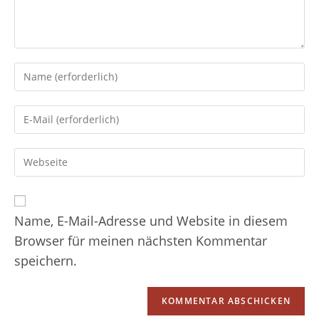
Gib
deinen
Namen
Gib
oder
deine
Benutzernamen
E-
zum
Gib
Mail-
Kommentieren
deine
Adresse
ein
Website-
zum
URL
Kommentieren
ein
Name, E-Mail-Adresse und Website in diesem
ein
(optional)
Browser für meinen nächsten Kommentar
speichern.