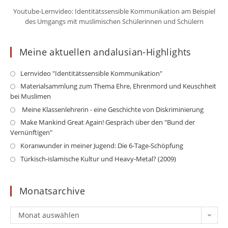
Youtube-Lernvideo: Identitätssensible Kommunikation am Beispiel
des Umgangs mit muslimischen Schülerinnen und Schülern
Meine aktuellen andalusian-Highlights
Opens
Lernvideo "Identitätssensible Kommunikation"
in
Op
Materialsammlung zum Thema Ehre, Ehrenmord und Keuschheit
a
bei Muslimen
in
new
a
Opens
Meine Klassenlehrerin - eine Geschichte von Diskriminierung
tab
ne
in
Op
Make Mankind Great Again! Gespräch über den "Bund der
ta
a
Vernünftigen"
in
new
a
Opens
Koranwunder in meiner Jugend: Die 6-Tage-Schöpfung
tab
ne
in
Opens
Türkisch-islamische Kultur und Heavy-Metal? (2009)
ta
a
in
new
a
Monatsarchive
tab
new
tab
Monatsarchive
Monat auswählen