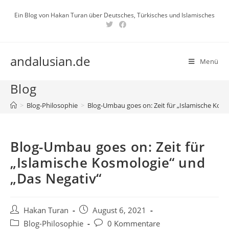
Zum
Ein Blog von Hakan Turan über Deutsches, Türkisches und Islamisches
Inhalt
springen
andalusian.de
Menü
Blog
>
Blog-Philosophie
>
Blog-Umbau goes on: Zeit für „Islamische Kos
Blog-Umbau goes on: Zeit für
„Islamische Kosmologie“ und
„Das Negativ“
Beitrags-
Beitrag
Hakan Turan
August 6, 2021
Autor:
veröffentlicht:
Beitrags-
Beitrags-
Blog-Philosophie
0 Kommentare