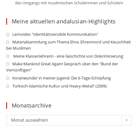
des Umgangs mit muslimischen Schülerinnen und Schülern
Meine aktuellen andalusian-Highlights
Opens
Lernvideo "Identitätssensible Kommunikation"
in
Op
Materialsammlung zum Thema Ehre, Ehrenmord und Keuschheit
a
bei Muslimen
in
new
a
Opens
Meine Klassenlehrerin - eine Geschichte von Diskriminierung
tab
ne
in
Op
Make Mankind Great Again! Gespräch über den "Bund der
ta
a
Vernünftigen"
in
new
a
Opens
Koranwunder in meiner Jugend: Die 6-Tage-Schöpfung
tab
ne
in
Opens
Türkisch-islamische Kultur und Heavy-Metal? (2009)
ta
a
in
new
a
Monatsarchive
tab
new
tab
Monatsarchive
Monat auswählen