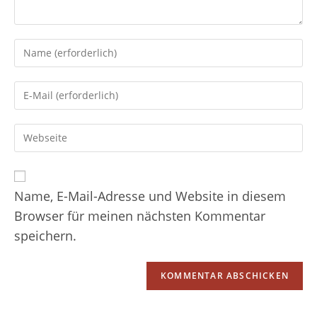
Gib
deinen
Namen
Gib
oder
deine
Benutzernamen
E-
zum
Gib
Mail-
Kommentieren
deine
Adresse
ein
Website-
zum
URL
Kommentieren
ein
Name, E-Mail-Adresse und Website in diesem
ein
(optional)
Browser für meinen nächsten Kommentar
speichern.