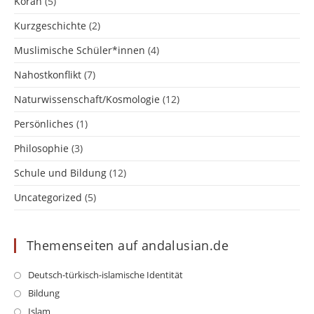
Koran
(5)
Kurzgeschichte
(2)
Muslimische Schüler*innen
(4)
Nahostkonflikt
(7)
Naturwissenschaft/Kosmologie
(12)
Persönliches
(1)
Philosophie
(3)
Schule und Bildung
(12)
Uncategorized
(5)
Themenseiten auf andalusian.de
Opens
Deutsch-türkisch-islamische Identität
in
Opens
Bildung
a
in
Opens
Islam