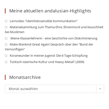
Meine aktuellen andalusian-Highlights
Opens
Lernvideo "Identitätssensible Kommunikation"
in
Op
Materialsammlung zum Thema Ehre, Ehrenmord und Keuschheit
a
bei Muslimen
in
new
a
Opens
Meine Klassenlehrerin - eine Geschichte von Diskriminierung
tab
ne
in
Op
Make Mankind Great Again! Gespräch über den "Bund der
ta
a
Vernünftigen"
in
new
a
Opens
Koranwunder in meiner Jugend: Die 6-Tage-Schöpfung
tab
ne
in
Opens
Türkisch-islamische Kultur und Heavy-Metal? (2009)
ta
a
in
new
a
Monatsarchive
tab
new
tab
Monatsarchive
Monat auswählen