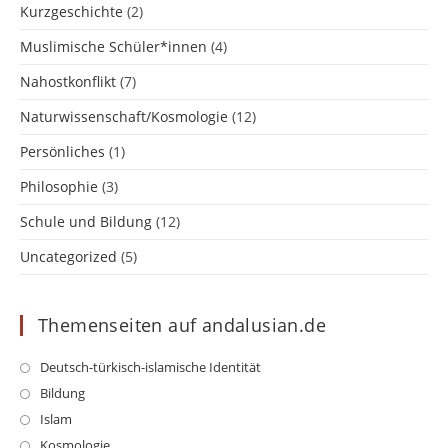
Kurzgeschichte
(2)
Muslimische Schüler*innen
(4)
Nahostkonflikt
(7)
Naturwissenschaft/Kosmologie
(12)
Persönliches
(1)
Philosophie
(3)
Schule und Bildung
(12)
Uncategorized
(5)
Themenseiten auf andalusian.de
Opens
Deutsch-türkisch-islamische Identität
in
Opens
Bildung
a
in
Opens
Islam
new
a
in
Opens
Kosmologie