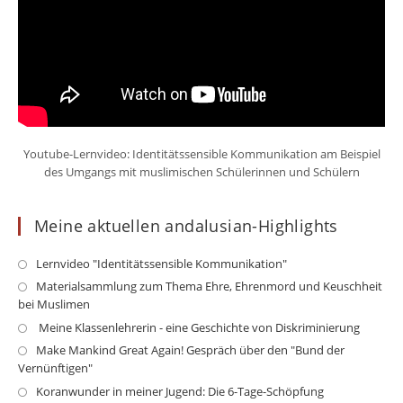
Youtube-Lernvideo: Identitätssensible Kommunikation am Beispiel
des Umgangs mit muslimischen Schülerinnen und Schülern
Meine aktuellen andalusian-Highlights
Opens
Lernvideo "Identitätssensible Kommunikation"
in
Op
Materialsammlung zum Thema Ehre, Ehrenmord und Keuschheit
a
bei Muslimen
in
new
a
Opens
Meine Klassenlehrerin - eine Geschichte von Diskriminierung
tab
ne
in
Op
Make Mankind Great Again! Gespräch über den "Bund der
ta
a
Vernünftigen"
in
new
a
Opens
Koranwunder in meiner Jugend: Die 6-Tage-Schöpfung