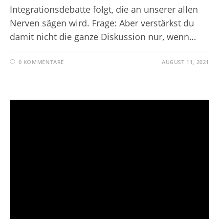
Integrationsdebatte folgt, die an unserer allen
Nerven sägen wird. Frage: Aber verstärkst du
damit nicht die ganze Diskussion nur, wenn…
0 KOMMENTARE
AUGUST 11, 2021