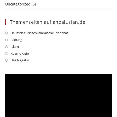
Uncategorized
(5)
Themenseiten auf andalusian.de
Opens
Deutsch-türkisch-islamische Identität
in
Opens
Bildung
a
in
Opens
Islam
new
a
in
Opens
Kosmologie
tab
new
a
in
Opens
Das Negativ
tab
new
a
in
tab
new
a
tab
new
tab