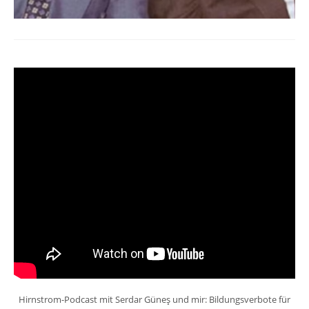
Hirnstrom-Podcast mit Serdar Güneş und mir: Bildungsverbote für