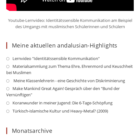
Youtube-Lernvideo: Identitätssensible Kommunikation am Beispiel
des Umgangs mit muslimischen Schülerinnen und Schülern
Meine aktuellen andalusian-Highlights
Opens
Lernvideo "Identitätssensible Kommunikation"
in
Op
Materialsammlung zum Thema Ehre, Ehrenmord und Keuschheit
a
bei Muslimen
in
new
a
Opens
Meine Klassenlehrerin - eine Geschichte von Diskriminierung
tab
ne
in
Op
Make Mankind Great Again! Gespräch über den "Bund der
ta
a
Vernünftigen"
in
new
a
Opens
Koranwunder in meiner Jugend: Die 6-Tage-Schöpfung
tab
ne
in
Opens
Türkisch-islamische Kultur und Heavy-Metal? (2009)
ta
a
in
new
a
Monatsarchive
tab
new
tab