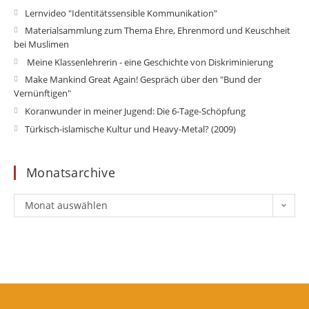
Opens
Lernvideo "Identitätssensible Kommunikation"
in
Op
Materialsammlung zum Thema Ehre, Ehrenmord und Keuschheit
a
bei Muslimen
in
new
a
Opens
Meine Klassenlehrerin - eine Geschichte von Diskriminierung
tab
ne
in
Op
Make Mankind Great Again! Gespräch über den "Bund der
ta
a
Vernünftigen"
in
new
a
Opens
Koranwunder in meiner Jugend: Die 6-Tage-Schöpfung
tab
ne
in
Opens
Türkisch-islamische Kultur und Heavy-Metal? (2009)
ta
a
in
new
a
Monatsarchive
tab
new
tab
Monatsarchive
Monat auswählen