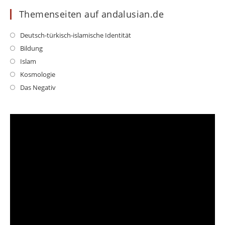
Themenseiten auf andalusian.de
Opens
Deutsch-türkisch-islamische Identität
in
Opens
Bildung
a
in
Opens
Islam
new
a
in
Opens
Kosmologie
tab
new
a
in
Opens
Das Negativ
tab
new
a
in
tab
new
a
tab
new
tab