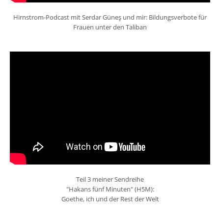
Hirnstrom-Podcast mit Serdar Güneş und mir: Bildungsverbote für
Frauen unter den Taliban
Teil 3 meiner Sendreihe
"Hakans fünf Minuten" (H5M):
Goethe, ich und der Rest der Welt