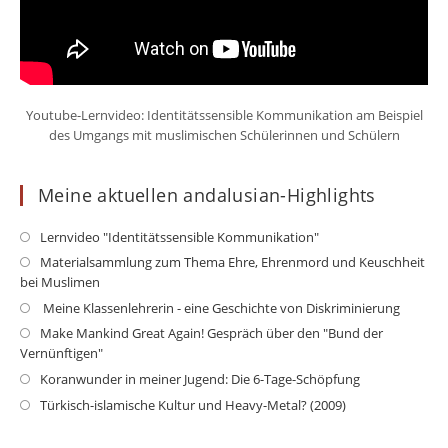
Youtube-Lernvideo: Identitätssensible Kommunikation am Beispiel
des Umgangs mit muslimischen Schülerinnen und Schülern
Meine aktuellen andalusian-Highlights
Opens
Lernvideo "Identitätssensible Kommunikation"
in
Op
Materialsammlung zum Thema Ehre, Ehrenmord und Keuschheit
a
bei Muslimen
in
new
a
Opens
Meine Klassenlehrerin - eine Geschichte von Diskriminierung
tab
ne
in
Op
Make Mankind Great Again! Gespräch über den "Bund der
ta
a
Vernünftigen"
in
new
a
Opens
Koranwunder in meiner Jugend: Die 6-Tage-Schöpfung
tab
ne
in
Opens
Türkisch-islamische Kultur und Heavy-Metal? (2009)
ta
a
in
new
a