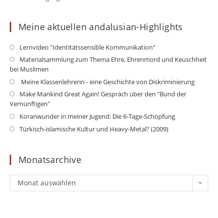
Meine aktuellen andalusian-Highlights
Opens
Lernvideo "Identitätssensible Kommunikation"
in
Op
Materialsammlung zum Thema Ehre, Ehrenmord und Keuschheit
a
bei Muslimen
in
new
a
Opens
Meine Klassenlehrerin - eine Geschichte von Diskriminierung
tab
ne
in
Op
Make Mankind Great Again! Gespräch über den "Bund der
ta
a
Vernünftigen"
in
new
a
Opens
Koranwunder in meiner Jugend: Die 6-Tage-Schöpfung
tab
ne
in
Opens
Türkisch-islamische Kultur und Heavy-Metal? (2009)
ta
a
in
new
a
Monatsarchive
tab
new
tab
Monatsarchive
Monat auswählen