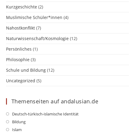
Kurzgeschichte
(2)
Muslimische Schüler*innen
(4)
Nahostkonflikt
(7)
Naturwissenschaft/Kosmologie
(12)
Persönliches
(1)
Philosophie
(3)
Schule und Bildung
(12)
Uncategorized
(5)
Themenseiten auf andalusian.de
Opens
Deutsch-türkisch-islamische Identität
in
Opens
Bildung
a
in
Opens
Islam
new
a