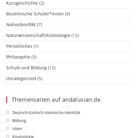
Kurzgeschichte
(2)
Muslimische Schüler*innen
(4)
Nahostkonflikt
(7)
Naturwissenschaft/Kosmologie
(12)
Persönliches
(1)
Philosophie
(3)
Schule und Bildung
(12)
Uncategorized
(5)
Themenseiten auf andalusian.de
Opens
Deutsch-türkisch-islamische Identität
in
Opens
Bildung
a
in
Opens
Islam
new
a
in
Opens
Kosmologie