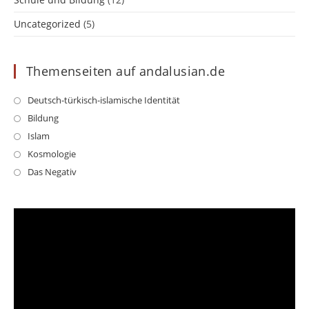
Uncategorized
(5)
Themenseiten auf andalusian.de
Opens
Deutsch-türkisch-islamische Identität
in
Opens
Bildung
a
in
Opens
Islam
new
a
in
Opens
Kosmologie
tab
new
a
in
Opens
Das Negativ
tab
new
a
in
tab
new
a
tab
new
tab