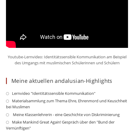
Youtube-Lernvideo: Identitätssensible Kommunikation am Beispiel
des Umgangs mit muslimischen Schülerinnen und Schülern
Meine aktuellen andalusian-Highlights
Opens
Lernvideo "Identitätssensible Kommunikation"
in
Op
Materialsammlung zum Thema Ehre, Ehrenmord und Keuschheit
a
bei Muslimen
in
new
a
Opens
Meine Klassenlehrerin - eine Geschichte von Diskriminierung
tab
ne
in
Op
Make Mankind Great Again! Gespräch über den "Bund der
ta
a
Vernünftigen"
in
new